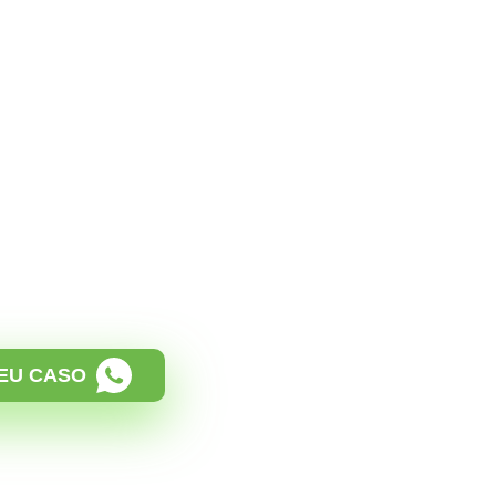
 conta
tas são invadidas por
s e da sua empresa para
 de investimentos falsos,
a solicitação de dinheiro a
e principalmente afetando
lidade.
asse explica como os
tendimento sobre a
 Sociais em casos de contas
EU CASO