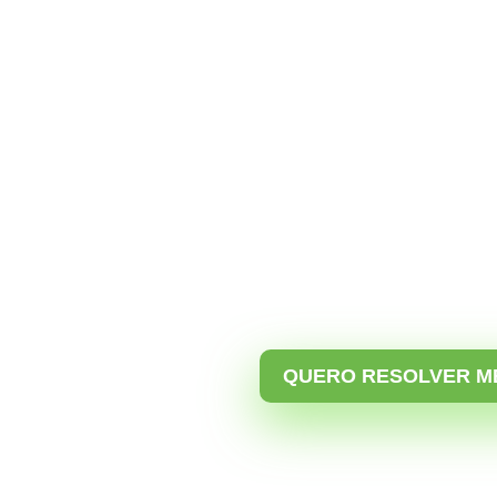
recuperar sua
A cada dia MILHARES de con
hackers, usando a suas foto
praticar golpes, como oferta
venda de produtos falsos ou 
seus contatos de confiança 
sua fonte de renda e credibi
No vídeo o Dr. Nilton Brand
tribunais já possuem um en
responsabilidade das Redes
invadidas.
QUERO RESOLVER M