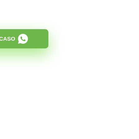
15.000,00).
ogado
.
 CASO
O melhor cam