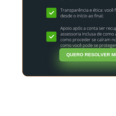
Transparência e ética: você 
desde o início ao final;
Apoio após a conta ser rec
assessoria inclusa de como 
como proceder se caíram no
como você pode se proteger
QUERO RESOLVER M