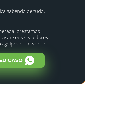
fica sabendo de tudo,
uperada: prestamos
avisar seus seguidores
s golpes do invasor e
!
EU CASO