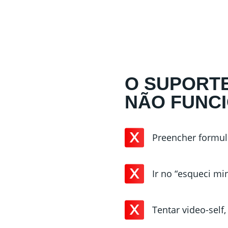
O SUPORTE
NÃO FUNC
Preencher formul
Ir no “esqueci mi
Tentar video-self