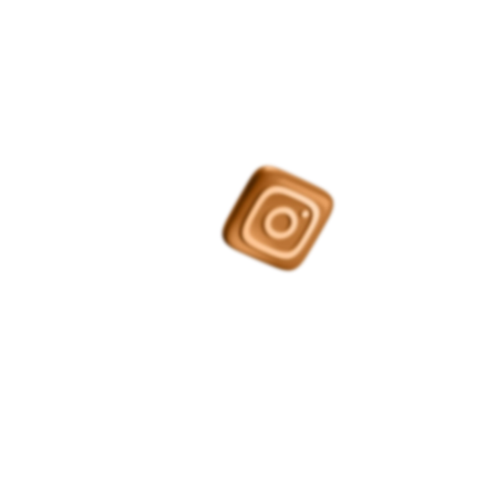
TA
RAM
ADA
para
tutela de
plataforma e