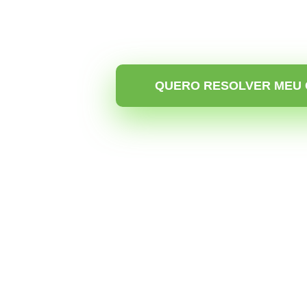
recebimento de
indenização
(até R$ 
100% online com total apoio do adv
especialista e experiente no assunto
QUERO RESOLVER MEU